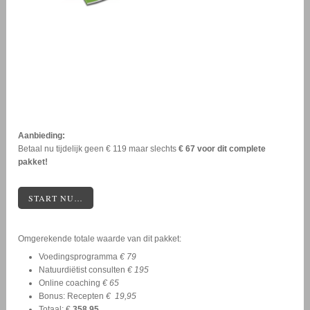
Aanbieding:
Betaal nu tijdelijk geen € 119 maar slechts
€ 67 voor dit complete
pakket!
START NU…
Omgerekende totale waarde van dit pakket:
Voedingsprogramma
€ 79
Natuurdiëtist consulten
€ 195
Online coaching
€ 65
Bonus: Recepten
€ 19,95
Totaal: €
358,95