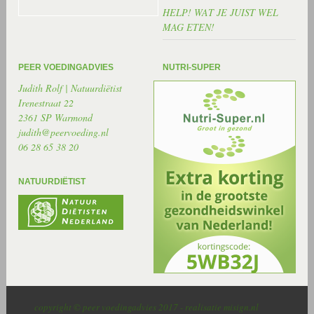
HELP! WAT JE JUIST WEL
MAG ETEN!
PEER VOEDINGADVIES
NUTRI-SUPER
Judith Rolf | Natuurdiëtist
Irenestraat 22
2361 SP Warmond
judith@peervoeding.nl
06 28 65 38 20
NATUURDIËTIST
copyright © peer voedingadvies 2017 - realisatie misign.nl