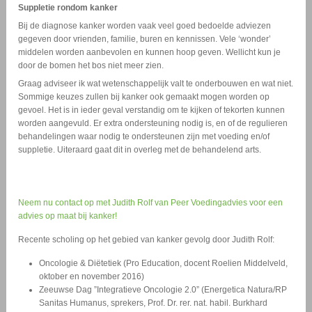
Suppletie rondom kanker
Bij de diagnose kanker worden vaak veel goed bedoelde adviezen
gegeven door vrienden, familie, buren en kennissen. Vele ‘wonder’
middelen worden aanbevolen en kunnen hoop geven. Wellicht kun je
door de bomen het bos niet meer zien.
Graag adviseer ik wat wetenschappelijk valt te onderbouwen en wat niet.
Sommige keuzes zullen bij kanker ook gemaakt mogen worden op
gevoel. Het is in ieder geval verstandig om te kijken of tekorten kunnen
worden aangevuld. Er extra ondersteuning nodig is, en of de regulieren
behandelingen waar nodig te ondersteunen zijn met voeding en/of
suppletie. Uiteraard gaat dit in overleg met de behandelend arts.
Neem nu contact op met Judith Rolf van Peer Voedingadvies voor een
advies op maat bij kanker!
Recente scholing op het gebied van kanker gevolg door Judith Rolf:
Oncologie & Diëtetiek (Pro Education, docent Roelien Middelveld,
oktober en november 2016)
Zeeuwse Dag ”Integratieve Oncologie 2.0” (Energetica Natura/RP
Sanitas Humanus, sprekers, Prof. Dr. rer. nat. habil. Burkhard