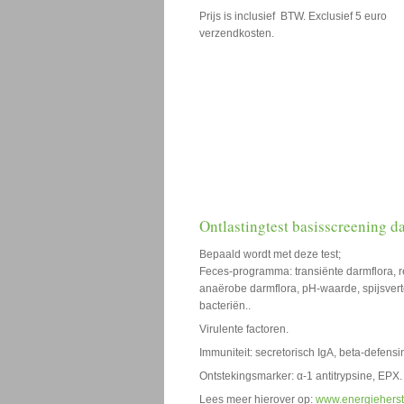
Prijs is inclusief BTW. Exclusief 5 euro
verzendkosten.
Ontlastingtest basisscreening 
Bepaald wordt met deze test;
Feces-programma: transiënte darmflora, r
anaërobe darmflora, pH-waarde, spijsvert
bacteriën..
Virulente factoren.
Immuniteit: secretorisch IgA, beta-defensi
Ontstekingsmarker: α-1 antitrypsine, EPX.
Lees meer hierover op:
www.energieherst