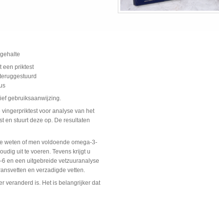
-gehalte
 een priktest
 teruggestuurd
tus
sief gebruiksaanwijzing.
ingerpriktest voor analyse van het
t en stuurt deze op. De resultaten
 te weten of men voldoende omega-3-
oudig uit te voeren. Tevens krijgt u
-6 en een uitgebreide vetzuuranalyse
ransvetten en verzadigde vetten.
er veranderd is. Het is belangrijker dat