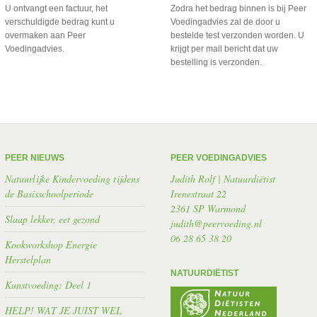
U ontvangt een factuur, het
Zodra het bedrag binnen is bij Peer
verschuldigde bedrag kunt u
Voedingadvies zal de door u
overmaken aan Peer
bestelde test verzonden worden. U
Voedingadvies.
krijgt per mail bericht dat uw
bestelling is verzonden.
PEER NIEUWS
PEER VOEDINGADVIES
Natuurlijke Kindervoeding tijdens
Judith Rolf | Natuurdiëtist
de Basisschoolperiode
Irenestraat 22
2361 SP Warmond
Slaap lekker, eet gezond
judith@peervoeding.nl
06 28 65 38 20
Kookworkshop Energie
Herstelplan
NATUURDIËTIST
Kunstvoeding: Deel 1
HELP! WAT JE JUIST WEL