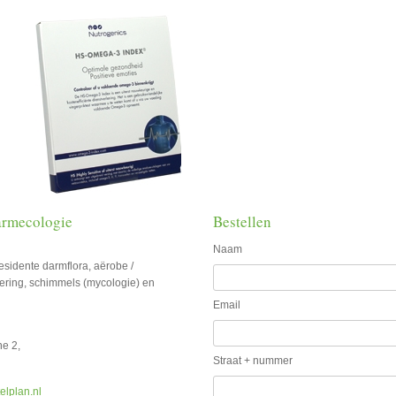
darmecologie
Bestellen
Naam
esidente darmflora, aërobe /
ering, schimmels (mycologie) en
Email
ne 2,
Straat + nummer
elplan.nl