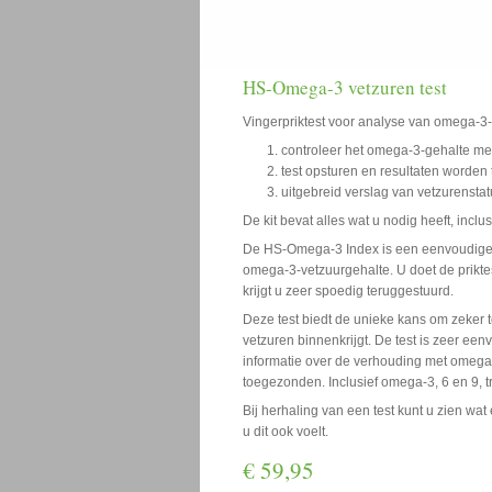
HS-Omega-3 vetzuren test
Vingerpriktest voor analyse van omega-3
controleer het omega-3-gehalte met
test opsturen en resultaten worden
uitgebreid verslag van vetzurensta
De kit bevat alles wat u nodig heeft, inclu
De HS-Omega-3 Index is een eenvoudige v
omega-3-vetzuurgehalte. U doet de priktes
krijgt u zeer spoedig teruggestuurd.
Deze test biedt de unieke kans om zeker
vetzuren binnenkrijgt. De test is zeer eenv
informatie over de verhouding met omega
toegezonden. Inclusief omega-3, 6 en 9, t
Bij herhaling van een test kunt u zien wat 
u dit ook voelt.
€ 59,95