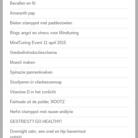
Bevallen en fit
Amaranth pap
Bieten stamppot met paddestoelen
Blogs angst en stress voor Mindtuning
MindTuning Event 11 april 2015
Voedselintroductieschema
Muesli maken
Spinazie pannenkoeken
Stoofperen in vlierbessensap
Vitamine D in het zonlicht
Fairtrade uit de polder, ROOTZ
Herfst stamppot met rauwe andijvie
GESTREST? GO HEALTHY!
Overnight oats, een snel en hip havermout
ontbijt!