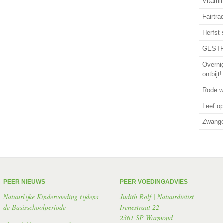
Vitamin
Fairtra
Herfst
GESTR
Overni
ontbijt!
Rode wi
Leef o
Zwanger
PEER NIEUWS
PEER VOEDINGADVIES
Natuurlijke Kindervoeding tijdens
Judith Rolf | Natuurdiëtist
de Basisschoolperiode
Irenestraat 22
2361 SP Warmond