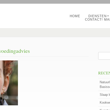
»
HOME
DIENSTEN
CONTACT! MA
-voedingadvies
RECE
Natuurl
Basiss
Slaap 
Kookwo