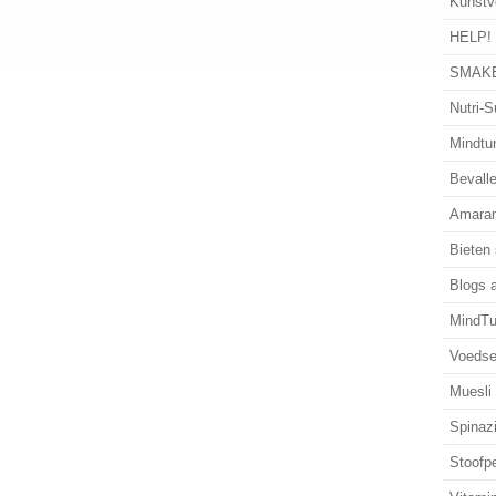
Kunstv
HELP!
SMAKE
Nutri-S
Mindtun
Bevalle
Amaran
Bieten
Blogs 
MindTu
Voedse
Muesli
Spinaz
Stoofp