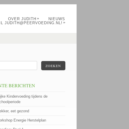
»
OVER JUDITH
NIEUWS
»
IL JUDITH@PEERVOEDING.NL!
ZOEKEN
NTE BERICHTEN
ijke Kindervoeding tijdens de
choolperiode
lekker, eet gezond
rkshop Energie Herstelplan