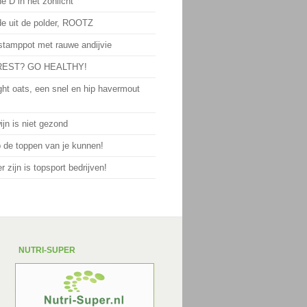
e D in het zonlicht
de uit de polder, ROOTZ
 stamppot met rauwe andijvie
EST? GO HEALTHY!
ght oats, een snel en hip havermout
jn is niet gezond
p de toppen van je kunnen!
 zijn is topsport bedrijven!
NUTRI-SUPER