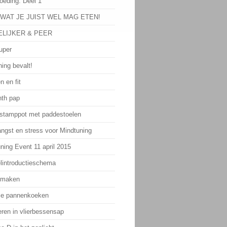
oeding: Deel 1
 WAT JE JUIST WEL MAG ETEN!
LIJKER & PEER
uper
ing bevalt!
n en fit
th pap
 stamppot met paddestoelen
angst en stress voor Mindtuning
ning Event 11 april 2015
lintroductieschema
 maken
ie pannenkoeken
eren in vlierbessensap