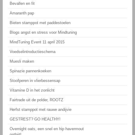
Bevallen en fit
Amaranth pap
Bieten stamppot met paddestoelen
Blogs angst en stress voor Mindtuning
MindTuning Event 11 april 2015
Voedselintroductieschema
Muesli maken
Spinazie pannenkoeken
Stoofperen in vlierbessensap
Vitamine D in het zonlicht
Fairtrade uit de polder, ROOTZ
Herfst stamppot met rauwe andijvie
GESTREST? GO HEALTHY!
Overnight oats, een snel en hip havermout
ontbijt!