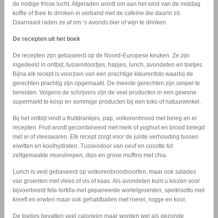
de nodige frisse lucht. Afgeraden wordt om aan het eind van de middag
koffie of thee te drinken in verband met de cafeïne die daarin zit.
Daarnaast raden ze af om ‘s avonds bier of wijn te drinken.
De recepten uit het boek
De recepten zijn gebaseerd op de Noord-Europese keuken. Ze zijn
ingedeeld in ontbijt, tussendoortjes, hapjes, lunch, avondeten en toetjes.
Bijna elk recept is voorzien van een prachtige kleurenfoto waarbij de
gerechten prachtig zijn opgemaakt. De meeste gerechten zijn simpel te
bereiden. Volgens de schrijvers zijn de veel producten in een gewone
supermarkt te koop en sommige producten bij een toko of natuurwinkel.
Bij het ontbijt vindt u fruitdrankjes, pap, volkorenbrood met beleg en ei
recepten. Fruit wordt gecombineerd met melk of yoghurt en brood belegd
met ei of vleeswaren. Elk recept zorgt voor de juiste verhouding tussen
eiwitten en koolhydraten. Tussendoor van oeuf en cocotte tot
zelfgemaakte mueslirepen, dips en grove muffins met chia.
Lunch is veel gebaseerd op volkorenbroodsoorten, maar ook salades
van groenten met vlees of vis of kaas. Als avondeten kunt u kiezen voor
bijvoorbeeld feta-tortilla met gepaneerde wortelgroenten, speltrisotto met
kreeft en erwten maar ook gehaktballen met roerei, rogge en kool.
De toetjes bevatten veel calorieën maar worden wel als gezonde