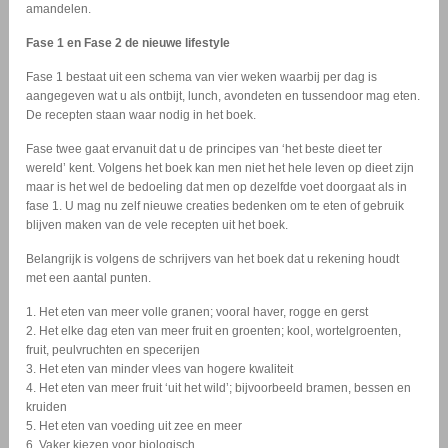
amandelen.
Fase 1 en Fase 2 de nieuwe lifestyle
Fase 1 bestaat uit een schema van vier weken waarbij per dag is
aangegeven wat u als ontbijt, lunch, avondeten en tussendoor mag eten.
De recepten staan waar nodig in het boek.
Fase twee gaat ervanuit dat u de principes van ‘het beste dieet ter
wereld’ kent. Volgens het boek kan men niet het hele leven op dieet zijn
maar is het wel de bedoeling dat men op dezelfde voet doorgaat als in
fase 1. U mag nu zelf nieuwe creaties bedenken om te eten of gebruik
blijven maken van de vele recepten uit het boek.
Belangrijk is volgens de schrijvers van het boek dat u rekening houdt
met een aantal punten.
1. Het eten van meer volle granen; vooral haver, rogge en gerst
2. Het elke dag eten van meer fruit en groenten; kool, wortelgroenten,
fruit, peulvruchten en specerijen
3. Het eten van minder vlees van hogere kwaliteit
4. Het eten van meer fruit ‘uit het wild’; bijvoorbeeld bramen, bessen en
kruiden
5. Het eten van voeding uit zee en meer
6. Vaker kiezen voor biologisch