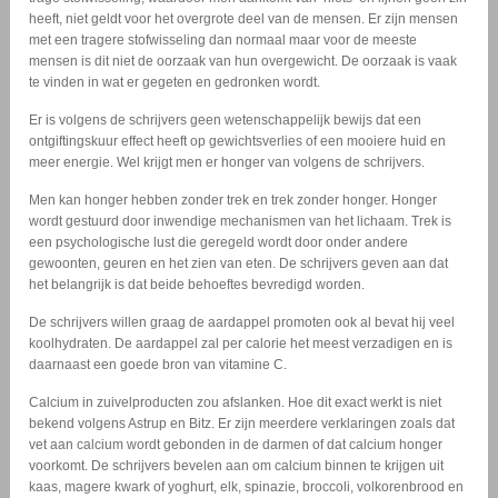
heeft, niet geldt voor het overgrote deel van de mensen. Er zijn mensen
met een tragere stofwisseling dan normaal maar voor de meeste
mensen is dit niet de oorzaak van hun overgewicht. De oorzaak is vaak
te vinden in wat er gegeten en gedronken wordt.
Er is volgens de schrijvers geen wetenschappelijk bewijs dat een
ontgiftingskuur effect heeft op gewichtsverlies of een mooiere huid en
meer energie. Wel krijgt men er honger van volgens de schrijvers.
Men kan honger hebben zonder trek en trek zonder honger. Honger
wordt gestuurd door inwendige mechanismen van het lichaam. Trek is
een psychologische lust die geregeld wordt door onder andere
gewoonten, geuren en het zien van eten. De schrijvers geven aan dat
het belangrijk is dat beide behoeftes bevredigd worden.
De schrijvers willen graag de aardappel promoten ook al bevat hij veel
koolhydraten. De aardappel zal per calorie het meest verzadigen en is
daarnaast een goede bron van vitamine C.
Calcium in zuivelproducten zou afslanken. Hoe dit exact werkt is niet
bekend volgens Astrup en Bitz. Er zijn meerdere verklaringen zoals dat
vet aan calcium wordt gebonden in de darmen of dat calcium honger
voorkomt. De schrijvers bevelen aan om calcium binnen te krijgen uit
kaas, magere kwark of yoghurt, elk, spinazie, broccoli, volkorenbrood en