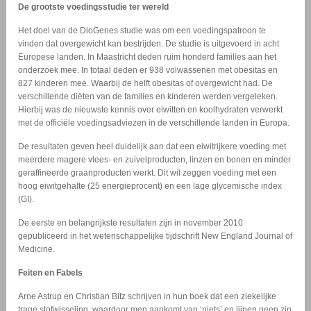
De grootste voedingsstudie ter wereld
Het doel van de DioGenes studie was om een voedingspatroon te
vinden dat overgewicht kan bestrijden. De studie is uitgevoerd in acht
Europese landen. In Maastricht deden ruim honderd families aan het
onderzoek mee. In totaal deden er 938 volwassenen met obesitas en
827 kinderen mee. Waarbij de helft obesitas of overgewicht had. De
verschillende diëten van de families en kinderen werden vergeleken.
Hierbij was de nieuwste kennis over eiwitten en koolhydraten verwerkt
met de officiële voedingsadviezen in de verschillende landen in Europa.
De resultaten geven heel duidelijk aan dat een eiwitrijkere voeding met
meerdere magere vlees- en zuivelproducten, linzen en bonen en minder
geraffineerde graanproducten werkt. Dit wil zeggen voeding met een
hoog eiwitgehalte (25 energieprocent) en een lage glycemische index
(GI).
De eerste en belangrijkste resultaten zijn in november 2010
gepubliceerd in het wetenschappelijke tijdschrift New England Journal of
Medicine.
Feiten en Fabels
Arne Astrup en Christian Bitz schrijven in hun boek dat een ziekelijke
trage stofwisseling, waardoor men aankomt van ‘niets’ en lijnen geen zin