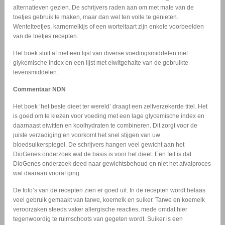
alternatieven gezien. De schrijvers raden aan om met mate van de
toetjes gebruik te maken, maar dan wel ten volle te genieten.
Wentelteefjes, karnemelkijs of een worteltaart zijn enkele voorbeelden
van de toetjes recepten.
Het boek sluit af met een lijst van diverse voedingsmiddelen met
glykemische index en een lijst met eiwitgehalte van de gebruikte
levensmiddelen.
Commentaar NDN
Het boek ‘het beste dieet ter wereld’ draagt een zelfverzekerde titel. Het
is goed om te kiezen voor voeding met een lage glycemische index en
daarnaast eiwitten en koolhydraten te combineren. Dit zorgt voor de
juiste verzadiging en voorkomt het snel stijgen van uw
bloedsuikerspiegel. De schrijvers hangen veel gewicht aan het
DioGenes onderzoek wat de basis is voor het dieet. Een feit is dat
DioGenes onderzoek deed naar gewichtsbehoud en niet het afvalproces
wat daaraan vooraf ging.
De foto’s van de recepten zien er goed uit. In de recepten wordt helaas
veel gebruik gemaakt van tarwe, koemelk en suiker. Tarwe en koemelk
veroorzaken steeds vaker allergische reacties, mede omdat hier
tegenwoordig te ruimschoots van gegeten wordt. Suiker is een