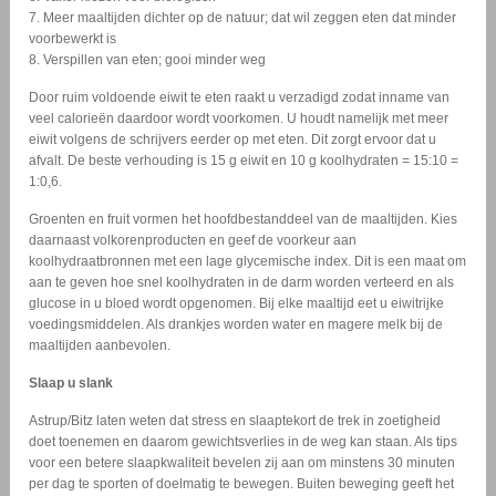
7. Meer maaltijden dichter op de natuur; dat wil zeggen eten dat minder
voorbewerkt is
8. Verspillen van eten; gooi minder weg
Door ruim voldoende eiwit te eten raakt u verzadigd zodat inname van
veel calorieën daardoor wordt voorkomen. U houdt namelijk met meer
eiwit volgens de schrijvers eerder op met eten. Dit zorgt ervoor dat u
afvalt. De beste verhouding is 15 g eiwit en 10 g koolhydraten = 15:10 =
1:0,6.
Groenten en fruit vormen het hoofdbestanddeel van de maaltijden. Kies
daarnaast volkorenproducten en geef de voorkeur aan
koolhydraatbronnen met een lage glycemische index. Dit is een maat om
aan te geven hoe snel koolhydraten in de darm worden verteerd en als
glucose in u bloed wordt opgenomen. Bij elke maaltijd eet u eiwitrijke
voedingsmiddelen. Als drankjes worden water en magere melk bij de
maaltijden aanbevolen.
Slaap u slank
Astrup/Bitz laten weten dat stress en slaaptekort de trek in zoetigheid
doet toenemen en daarom gewichtsverlies in de weg kan staan. Als tips
voor een betere slaapkwaliteit bevelen zij aan om minstens 30 minuten
per dag te sporten of doelmatig te bewegen. Buiten beweging geeft het