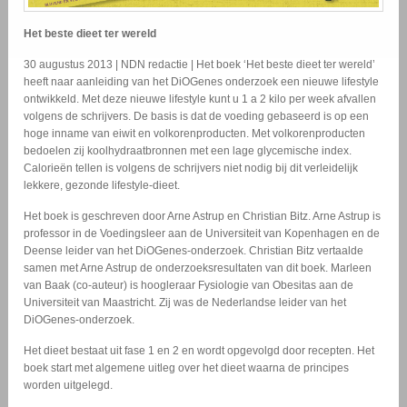
Het beste dieet ter wereld
30 augustus 2013 | NDN redactie | Het boek ‘Het beste dieet ter wereld’
heeft naar aanleiding van het DiOGenes onderzoek een nieuwe lifestyle
ontwikkeld. Met deze nieuwe lifestyle kunt u 1 a 2 kilo per week afvallen
volgens de schrijvers. De basis is dat de voeding gebaseerd is op een
hoge inname van eiwit en volkorenproducten. Met volkorenproducten
bedoelen zij koolhydraatbronnen met een lage glycemische index.
Calorieën tellen is volgens de schrijvers niet nodig bij dit verleidelijk
lekkere, gezonde lifestyle-dieet.
Het boek is geschreven door Arne Astrup en Christian Bitz. Arne Astrup is
professor in de Voedingsleer aan de Universiteit van Kopenhagen en de
Deense leider van het DiOGenes-onderzoek. Christian Bitz vertaalde
samen met Arne Astrup de onderzoeksresultaten van dit boek. Marleen
van Baak (co-auteur) is hoogleraar Fysiologie van Obesitas aan de
Universiteit van Maastricht. Zij was de Nederlandse leider van het
DiOGenes-onderzoek.
Het dieet bestaat uit fase 1 en 2 en wordt opgevolgd door recepten. Het
boek start met algemene uitleg over het dieet waarna de principes
worden uitgelegd.