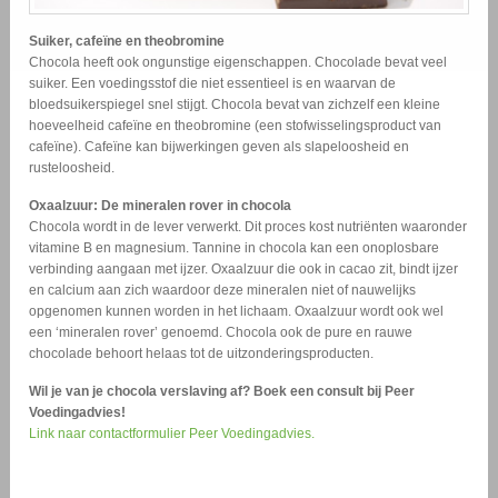
Suiker, cafeïne en theobromine
Chocola heeft ook ongunstige eigenschappen. Chocolade bevat veel
suiker. Een voedingsstof die niet essentieel is en waarvan de
bloedsuikerspiegel snel stijgt. Chocola bevat van zichzelf een kleine
hoeveelheid cafeïne en theobromine (een stofwisselingsproduct van
cafeïne). Cafeïne kan bijwerkingen geven als slapeloosheid en
rusteloosheid.
Oxaalzuur: De mineralen rover in chocola
Chocola wordt in de lever verwerkt. Dit proces kost nutriënten waaronder
vitamine B en magnesium. Tannine in chocola kan een onoplosbare
verbinding aangaan met ijzer. Oxaalzuur die ook in cacao zit, bindt ijzer
en calcium aan zich waardoor deze mineralen niet of nauwelijks
opgenomen kunnen worden in het lichaam. Oxaalzuur wordt ook wel
een ‘mineralen rover’ genoemd. Chocola ook de pure en rauwe
chocolade behoort helaas tot de uitzonderingsproducten.
Wil je van je chocola verslaving af? Boek een consult bij Peer
Voedingadvies!
Link naar contactformulier Peer Voedingadvies.