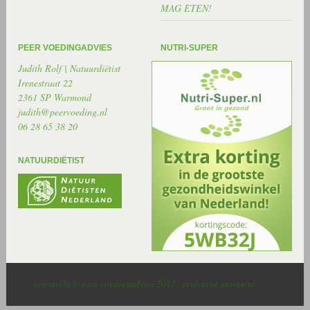
MAG ETEN!
PEER VOEDINGADVIES
NUTRI-SUPER
Judith Rolf | Natuurdiëtist
Irenestraat 22
2361 SP Warmond
judith@peervoeding.nl
06 28 65 38 20
NATUURDIËTIST
copyright © peer voedingadvies 2017 - realisatie misign.nl