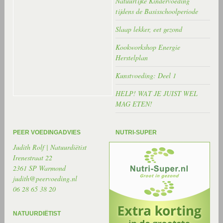
Natuurlijke Kindervoeding
tijdens de Basisschoolperiode
Slaap lekker, eet gezond
Kookworkshop Energie
Herstelplan
Kunstvoeding: Deel 1
HELP! WAT JE JUIST WEL
MAG ETEN!
PEER VOEDINGADVIES
NUTRI-SUPER
Judith Rolf | Natuurdiëtist
Irenestraat 22
2361 SP Warmond
judith@peervoeding.nl
06 28 65 38 20
NATUURDIËTIST