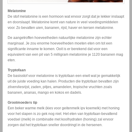
Melatonine
De stof melatonine is een hormoon wat ervoor zorgt dat je lekker inslaapt
en doorslaapt. Melatonine komt van nature in veel voedingsmiddelen
voor. Zo bevatten uien, bananen, rijst, haver en kersen melatonine.
De aangetroffen hoeveelheden natuurlijke melatonine zijn echter
marginaal. Je zou enorme hoeveelheden moeten eten om tot een
significante inname te komen. Ooit is er berekend dat voor een
equivalent van een pil van 5 milligram melatonine je 1120 bananen mag
eten.
Tryptofaan
De basisstof voor melatonine is tryptofaan een eiwit wat je gemakkelijk
uit de juiste voeding kan halen. Producten die tryptofaan bevatten zijn
zilvervliesrijst, zaden, pitjes, amandelen, tropische vruchten zoals
bananen, ananas, mango en kokos en dadels.
Grootmoeders tip
Een beker warme melk (kies voor geitenmelk ipv koemelk) met honing
voor het slapen is zo gek nog niet. Het eten van tryptofaan-bevattend
voedsel (melk) in combinatie met koolhydraten (honing) zal ervoor
zorgen dat het tryptofaan sneller doordringt in de hersenen.