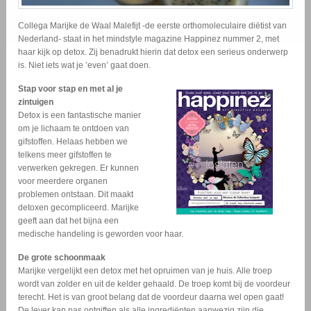
Collega Marijke de Waal Malefijt -de eerste orthomoleculaire diëtist van
Nederland- staat in het mindstyle magazine Happinez nummer 2, met
haar kijk op detox. Zij benadrukt hierin dat detox een serieus onderwerp
is. Niet iets wat je ’even’ gaat doen.
Stap voor stap en met al je
zintuigen
Detox is een fantastische manier
om je lichaam te ontdoen van
gifstoffen. Helaas hebben we
telkens meer gifstoffen te
verwerken gekregen. Er kunnen
voor meerdere organen
problemen ontstaan. Dit maakt
detoxen gecompliceerd. Marijke
geeft aan dat het bijna een
medische handeling is geworden voor haar.
De grote schoonmaak
Marijke vergelijkt een detox met het opruimen van je huis. Alle troep
wordt van zolder en uit de kelder gehaald. De troep komt bij de voordeur
terecht. Het is van groot belang dat de voordeur daarna wel open gaat!
De lever kan pas ontgiften als alle ingrediënten aanwezig zijn die