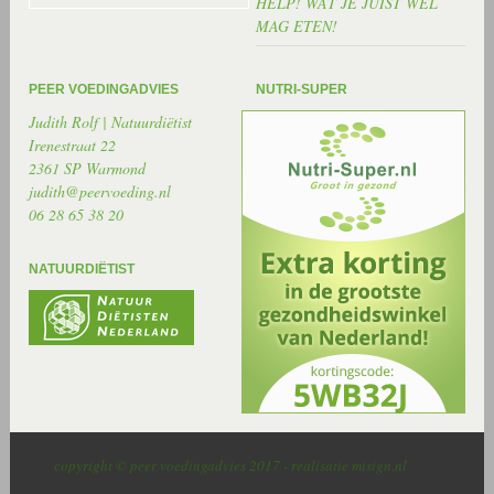
HELP! WAT JE JUIST WEL
MAG ETEN!
PEER VOEDINGADVIES
NUTRI-SUPER
Judith Rolf | Natuurdiëtist
Irenestraat 22
2361 SP Warmond
judith@peervoeding.nl
06 28 65 38 20
NATUURDIËTIST
copyright © peer voedingadvies 2017 - realisatie misign.nl