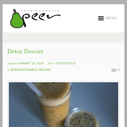
MENU
Detox Dossier
geplaatst
door
MAART 14, 2014
JUDITH ROLF
in
BOEKRECENSIES
,
NIEUWS
0