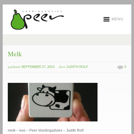
MENU
Melk
geplaatst
door
SEPTEMBER 27, 2013
JUDITH ROLF
0
melk – koe – Peer Voedingadvies – Judith Rolf