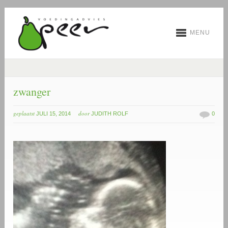
MENU
zwanger
geplaatst
door
JULI 15, 2014
JUDITH ROLF
0