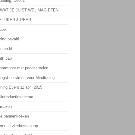
oeding: Deel 1
 WAT JE JUIST WEL MAG ETEN!
LIJKER & PEER
uper
ing bevalt!
n en fit
th pap
 stamppot met paddestoelen
angst en stress voor Mindtuning
ning Event 11 april 2015
lintroductieschema
 maken
ie pannenkoeken
eren in vlierbessensap