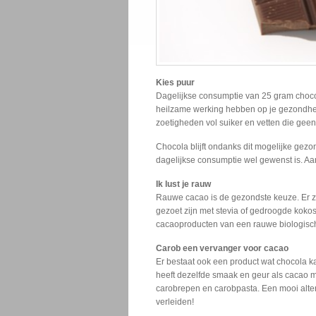
Kies puur
Dagelijkse consumptie van 25 gram choc
heilzame werking hebben op je gezondhei
zoetigheden vol suiker en vetten die gee
Chocola blijft ondanks dit mogelijke gezo
dagelijkse consumptie wel gewenst is. A
Ik lust je rauw
Rauwe cacao is de gezondste keuze. Er z
gezoet zijn met stevia of gedroogde koko
cacaoproducten van een rauwe biologische
Carob een vervanger voor cacao
Er bestaat ook een product wat chocola k
heeft dezelfde smaak en geur als cacao m
carobrepen en carobpasta. Een mooi alter
verleiden!