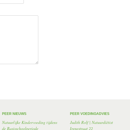
PEER NIEUWS
PEER VOEDINGADVIES
Natuurlijke Kindervoeding tijdens
Judith Rolf | Natuurdiëtist
de Basisschoolperiode
Irenestraat 22