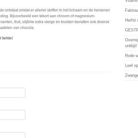
Vitamin
de ontstaat omdat er allerlei stoffen in het lichaam en de hersenen
Fairtra
ding. Bijvoorbeeld een tekort aan chroom of magnesium.
Herfst
enten, fruit, olijfolie extra vierge en kruiden bevatten ook diverse
nadelen van chocola.
GESTR
 liefde!
Overni
ontbijt!
Rode wi
Leef o
Zwanger