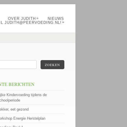
»
OVER JUDITH
NIEUWS
»
IL JUDITH@PEERVOEDING.NL!
ZOEKEN
NTE BERICHTEN
ijke Kindervoeding tijdens de
choolperiode
lekker, eet gezond
rkshop Energie Herstelplan