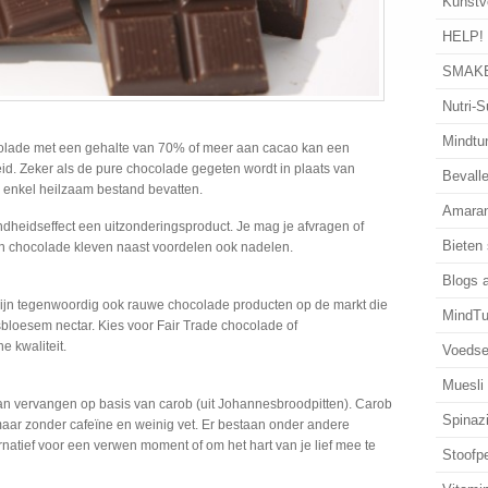
Kunstv
HELP!
SMAKE
Nutri-S
Mindtun
olade met een gehalte van 70% of meer aan cacao kan een
d. Zeker als de pure chocolade gegeten wordt in plaats van
Bevalle
n enkel heilzaam bestand bevatten.
Amaran
ndheidseffect een uitzonderingsproduct. Je mag je afvragen of
Bieten
an chocolade kleven naast voordelen ook nadelen.
Blogs 
ijn tegenwoordig ook rauwe chocolade producten op de markt die
MindTu
sbloesem nectar. Kies voor Fair Trade chocolade of
 kwaliteit.
Voedse
Muesli
an vervangen op basis van carob (uit Johannesbroodpitten). Carob
Spinaz
aar zonder cafeïne en weinig vet. Er bestaan onder andere
natief voor een verwen moment of om het hart van je lief mee te
Stoofp