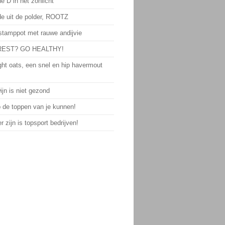
e D in het zonlicht
de uit de polder, ROOTZ
 stamppot met rauwe andijvie
EST? GO HEALTHY!
ght oats, een snel en hip havermout
jn is niet gezond
p de toppen van je kunnen!
 zijn is topsport bedrijven!