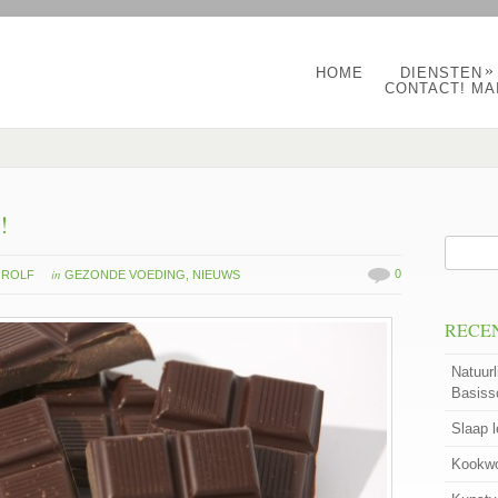
»
HOME
DIENSTEN
CONTACT! MA
!
in
0
 ROLF
GEZONDE VOEDING
,
NIEUWS
RECE
Natuurl
Basiss
Slaap 
Kookwo