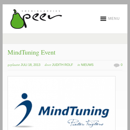
MENU
MindTuning Event
geplaatst
door
in
JULI 18, 2013
JUDITH ROLF
NIEUWS
0