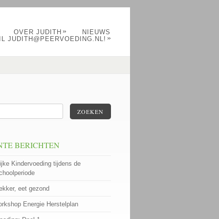
»
OVER JUDITH
NIEUWS
»
IL JUDITH@PEERVOEDING.NL!
ZOEKEN
NTE BERICHTEN
ijke Kindervoeding tijdens de
choolperiode
lekker, eet gezond
rkshop Energie Herstelplan