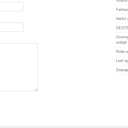
Vitamin
Fairtra
Herfst
GESTR
Overni
ontbijt!
Rode wi
Leef o
Zwanger