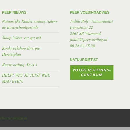
PEER NIEUWS
PEER VOEDINGADVIES
Natuurlijke Kindervoeding tijdens
Judith Rolf | Natuurdiëtist
de Basisschoolperiode
Irenestraat 22
2361 SP Warmond
Slaap lekker, eet gezond
judith@peervoeding.nl
06 28 65 38 20
Kookworkshop Energie
Herstelplan
NATUURDIËTIST
Kunstvoeding: Deel 1
HELP! WAT JE JUIST WEL
MAG ETEN!
alisatie misign.nl