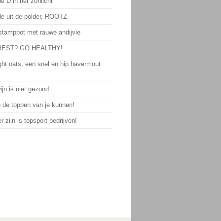
e D in het zonlicht
de uit de polder, ROOTZ
 stamppot met rauwe andijvie
EST? GO HEALTHY!
ght oats, een snel en hip havermout
jn is niet gezond
p de toppen van je kunnen!
 zijn is topsport bedrijven!