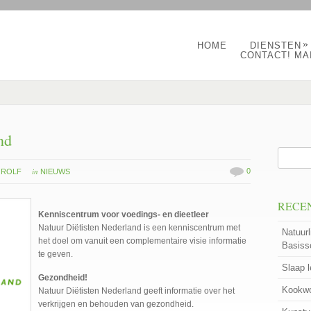
»
HOME
DIENSTEN
CONTACT! MA
nd
in
0
 ROLF
NIEUWS
RECE
Kenniscentrum voor voedings- en dieetleer
Natuur Diëtisten Nederland is een kenniscentrum met
Natuurl
het doel om vanuit een complementaire visie informatie
Basiss
te geven.
Slaap 
Gezondheid!
Kookwo
Natuur Diëtisten Nederland geeft informatie over het
verkrijgen en behouden van gezondheid.