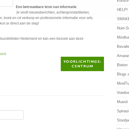
Kunstv
Een betrouwbare bron van informatie
HELP!
Je vindt nieuwsberichten, achtergrondartikelen,
, boek en cd verkoop en professionele informatie voor arts,
SMAKE
kun je direct aan de slag!
Nutri-S
Mindtun
atuurdiëtisten Nederland en kan een bezoek aan deze
Bevalle
land.
Amaran
Bieten
Blogs 
MindTu
Voedse
Muesli
Spinaz
Stoofp