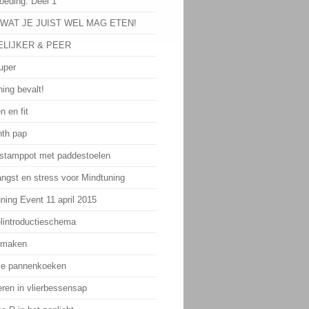
oeding: Deel 1
 WAT JE JUIST WEL MAG ETEN!
LIJKER & PEER
uper
ing bevalt!
n en fit
th pap
 stamppot met paddestoelen
angst en stress voor Mindtuning
ning Event 11 april 2015
lintroductieschema
 maken
ie pannenkoeken
eren in vlierbessensap