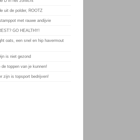
e D in het zonlicht
de uit de polder, ROOTZ
 stamppot met rauwe andijvie
EST? GO HEALTHY!
ght oats, een snel en hip havermout
jn is niet gezond
p de toppen van je kunnen!
 zijn is topsport bedrijven!