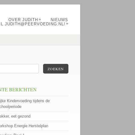
»
OVER JUDITH
NIEUWS
»
IL JUDITH@PEERVOEDING.NL!
ZOEKEN
NTE BERICHTEN
ijke Kindervoeding tijdens de
choolperiode
lekker, eet gezond
rkshop Energie Herstelplan