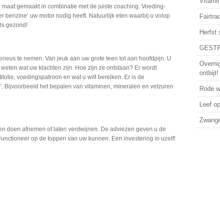
Vitamin
 maat gemaakt in combinatie met de juiste coaching. Voeding-
er benzine’ uw motor nodig heeft. Natuurlijk eten waarbij u volop
Fairtra
als gezond!
Herfst
GESTR
erieus te nemen. Van jeuk aan uw grote teen tot aan hoofdpijn. U
Overni
j weten wat uw klachten zijn. Hoe zijn ze ontstaan? Er wordt
ontbijt!
utie, voedingspatroon en wat u wilt bereiken. Er is de
n’. Bijvoorbeeld het bepalen van vitaminen, mineralen en vetzuren
Rode wi
Leef o
Zwanger
en doen afnemen of laten verdwijnen. De adviezen geven u de
Functioneer op de toppen van uw kunnen. Een investering in uzelf!