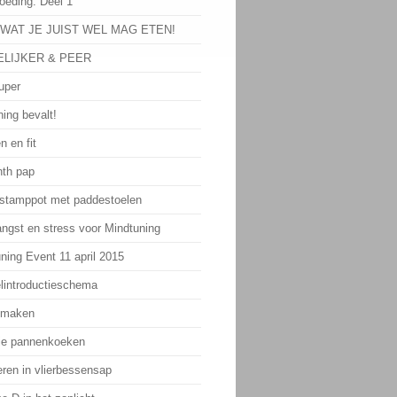
oeding: Deel 1
 WAT JE JUIST WEL MAG ETEN!
LIJKER & PEER
uper
ing bevalt!
n en fit
th pap
 stamppot met paddestoelen
angst en stress voor Mindtuning
ning Event 11 april 2015
lintroductieschema
 maken
ie pannenkoeken
eren in vlierbessensap