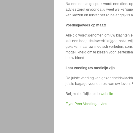
Na een eerste gesprek wordt een dieet op
advies zorgt ervoor dat u weet welke ‘sup
kan kiezen en lekker net zo belangrijk is 
Voedingadvies op maat!
Alle tijd wordt genomen om uw klachten s
zult een hoop ‘thuiswerk’ krijgen zodat wi
gekeken naar uw medisch verleden, constit
mogelijkheid om te kiezen voor ‘zelfteste
in uw bloed.
Laat voeding uw medicijn zijn
De juiste voeding kan gezondheidsklacht
juiste bagage voor de rest van uw leven. 
Bel, mail of kijk op de
website…
Flyer Peer Voedingadvies