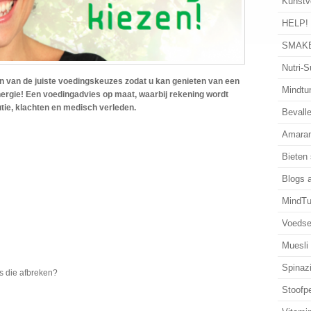
Kunstv
HELP!
SMAKE
Nutri-S
en van de juiste voedingskeuzes zodat u kan genieten van een
Mindtun
nergie! Een voedingadvies op maat, waarbij rekening wordt
tie, klachten en medisch verleden.
Bevalle
Amaran
Bieten
Blogs 
MindTu
Voedse
Muesli
Spinaz
ls die afbreken?
Stoofp