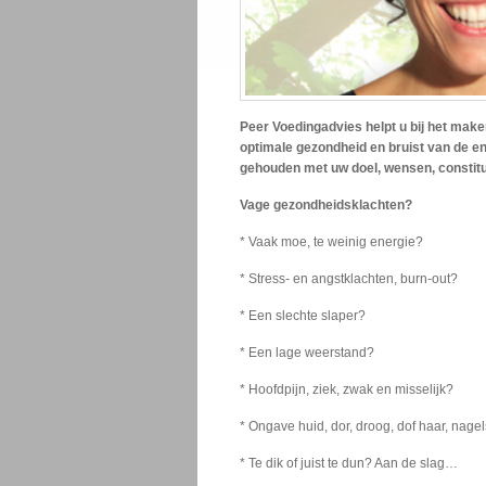
Peer Voedingadvies helpt u bij het mak
optimale gezondheid en bruist van de e
gehouden met uw doel, wensen, constitu
Vage gezondheidsklachten?
* Vaak moe, te weinig energie?
* Stress- en angstklachten, burn-out?
* Een slechte slaper?
* Een lage weerstand?
* Hoofdpijn, ziek, zwak en misselijk?
* Ongave huid, dor, droog, dof haar, nage
* Te dik of juist te dun? Aan de slag…