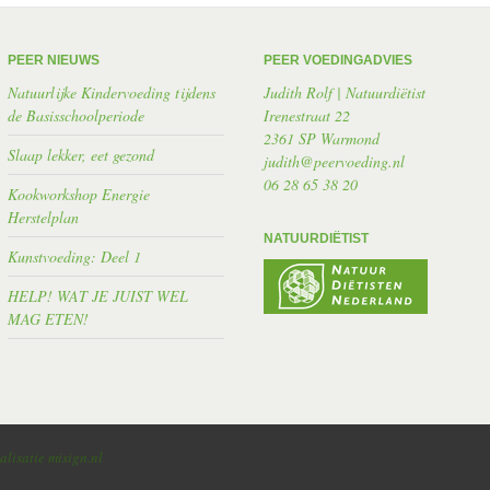
PEER NIEUWS
PEER VOEDINGADVIES
Natuurlijke Kindervoeding tijdens
Judith Rolf | Natuurdiëtist
de Basisschoolperiode
Irenestraat 22
2361 SP Warmond
Slaap lekker, eet gezond
judith@peervoeding.nl
06 28 65 38 20
Kookworkshop Energie
Herstelplan
NATUURDIËTIST
Kunstvoeding: Deel 1
HELP! WAT JE JUIST WEL
MAG ETEN!
alisatie misign.nl