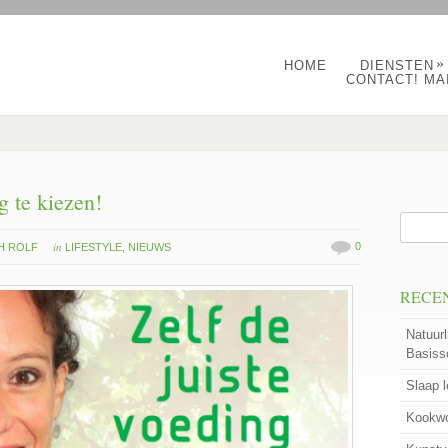
»
HOME
DIENSTEN
CONTACT! MA
g te kiezen!
in
0
H ROLF
LIFESTYLE
,
NIEUWS
RECE
Natuurl
Basiss
Slaap 
Kookwo