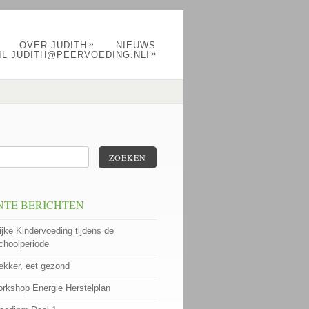
»
OVER JUDITH
NIEUWS
»
IL JUDITH@PEERVOEDING.NL!
ZOEKEN
NTE BERICHTEN
ijke Kindervoeding tijdens de
choolperiode
lekker, eet gezond
rkshop Energie Herstelplan