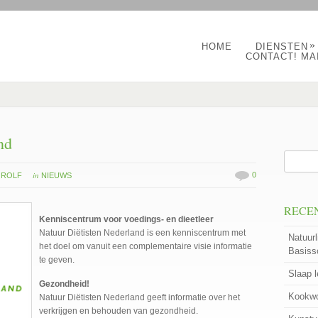
»
HOME
DIENSTEN
CONTACT! MA
nd
in
0
 ROLF
NIEUWS
RECE
Kenniscentrum voor voedings- en dieetleer
Natuur Diëtisten Nederland is een kenniscentrum met
Natuurl
het doel om vanuit een complementaire visie informatie
Basiss
te geven.
Slaap 
Gezondheid!
Kookwo
Natuur Diëtisten Nederland geeft informatie over het
verkrijgen en behouden van gezondheid.