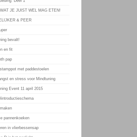
oeding: Deel 1
 WAT JE JUIST WEL MAG ETEN!
LIJKER & PEER
uper
ing bevalt!
n en fit
th pap
 stamppot met paddestoelen
angst en stress voor Mindtuning
ning Event 11 april 2015
lintroductieschema
 maken
ie pannenkoeken
eren in vlierbessensap