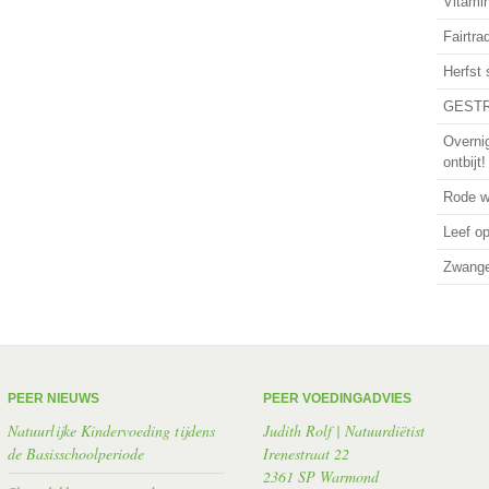
Vitamin
Fairtra
Herfst
GESTR
Overni
ontbijt!
Rode wi
Leef o
Zwanger
PEER NIEUWS
PEER VOEDINGADVIES
Natuurlijke Kindervoeding tijdens
Judith Rolf | Natuurdiëtist
de Basisschoolperiode
Irenestraat 22
2361 SP Warmond