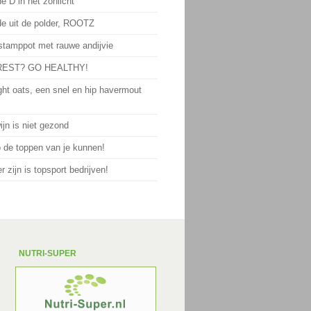
e D in het zonlicht
de uit de polder, ROOTZ
 stamppot met rauwe andijvie
EST? GO HEALTHY!
ght oats, een snel en hip havermout
jn is niet gezond
p de toppen van je kunnen!
 zijn is topsport bedrijven!
NUTRI-SUPER