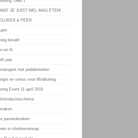
oeding: Deel 1
 WAT JE JUIST WEL MAG ETEN!
LIJKER & PEER
uper
ing bevalt!
n en fit
th pap
 stamppot met paddestoelen
angst en stress voor Mindtuning
ning Event 11 april 2015
lintroductieschema
 maken
ie pannenkoeken
eren in vlierbessensap