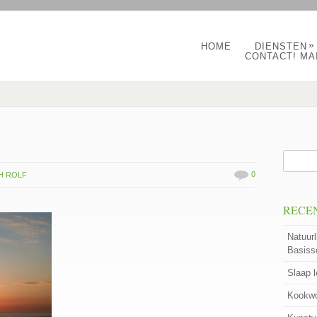
»
HOME
DIENSTEN
CONTACT! MA
0
H ROLF
RECE
Natuurl
Basiss
Slaap 
Kookwo