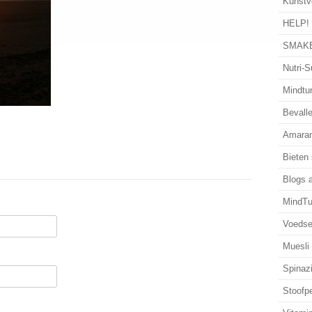
Kunstv
HELP!
SMAKE
Nutri-S
Mindtun
Bevalle
Amaran
Bieten
Blogs 
MindTu
Voedse
Muesli
Spinaz
Stoofp