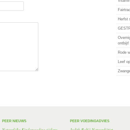
Vitamin
Fairtra
Herfst
GESTR
Overni
ontbijt!
Rode wi
Leef o
Zwanger
PEER NIEUWS
PEER VOEDINGADVIES
Natuurlijke Kindervoeding tijdens
Judith Rolf | Natuurdiëtist