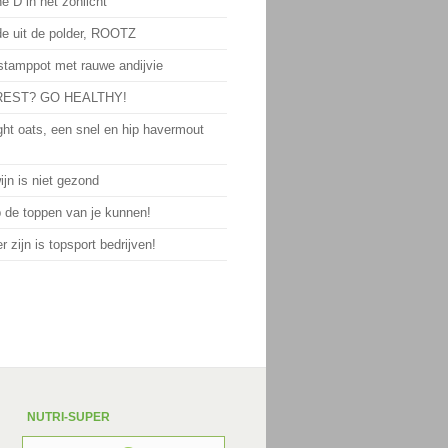
e D in het zonlicht
de uit de polder, ROOTZ
 stamppot met rauwe andijvie
EST? GO HEALTHY!
ght oats, een snel en hip havermout
jn is niet gezond
p de toppen van je kunnen!
 zijn is topsport bedrijven!
NUTRI-SUPER