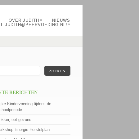
»
OVER JUDITH
NIEUWS
»
IL JUDITH@PEERVOEDING.NL!
ZOEKEN
NTE BERICHTEN
ijke Kindervoeding tijdens de
choolperiode
lekker, eet gezond
rkshop Energie Herstelplan