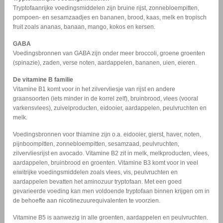
Tryptofaanrijke voedingsmiddelen zijn bruine rijst, zonnebloempitten,
pompoen- en sesamzaadjes en bananen, brood, kaas, melk en tropisch
fruit zoals ananas, banaan, mango, kokos en kersen.
GABA
Voedingsbronnen van GABA zijn onder meer broccoli, groene groenten
(spinazie), zaden, verse noten, aardappelen, bananen, uien, eieren.
De vitamine B familie
Vitamine B1 komt voor in het zilvervliesje van rijst en andere
graansoorten (iets minder in de korrel zelf), bruinbrood, vlees (vooral
varkensvlees), zuivelproducten, eidooier, aardappelen, peulvruchten en
melk.
Voedingsbronnen voor thiamine zijn o.a. eidooier, gierst, haver, noten,
pijnboompitten, zonnebloempitten, sesamzaad, peulvruchten,
zilvervliesrijst en avocado. Vitamine B2 zit in melk, melkproducten, vlees,
aardappelen, bruinbrood en groenten. Vitamine B3 komt voor in veel
eiwitrijke voedingsmiddelen zoals vlees, vis, peulvruchten en
aardappelen bevatten het aminozuur tryptofaan. Met een goed
gevarieerde voeding kan men voldoende tryptofaan binnen krijgen om in
de behoefte aan nicotinezuurequivalenten te voorzien.
Vitamine B5 is aanwezig in alle groenten, aardappelen en peulvruchten.