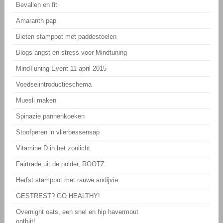
Bevallen en fit
Amaranth pap
Bieten stamppot met paddestoelen
Blogs angst en stress voor Mindtuning
MindTuning Event 11 april 2015
Voedselintroductieschema
Muesli maken
Spinazie pannenkoeken
Stoofperen in vlierbessensap
Vitamine D in het zonlicht
Fairtrade uit de polder, ROOTZ
Herfst stamppot met rauwe andijvie
GESTREST? GO HEALTHY!
Overnight oats, een snel en hip havermout
ontbijt!