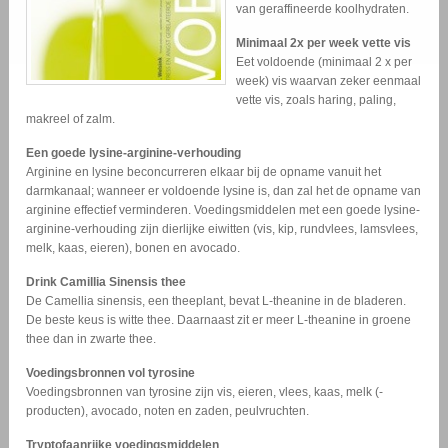
van geraffineerde koolhydraten.
Minimaal 2x per week vette vis
Eet voldoende (minimaal 2 x per
week) vis waarvan zeker eenmaal
vette vis, zoals haring, paling,
makreel of zalm.
Een goede lysine-arginine-verhouding
Arginine en lysine beconcurreren elkaar bij de opname vanuit het
darmkanaal; wanneer er voldoende lysine is, dan zal het de opname van
arginine effectief verminderen. Voedingsmiddelen met een goede lysine-
arginine-verhouding zijn dierlijke eiwitten (vis, kip, rundvlees, lamsvlees,
melk, kaas, eieren), bonen en avocado.
Drink Camillia Sinensis thee
De Camellia sinensis, een theeplant, bevat L-theanine in de bladeren.
De beste keus is witte thee. Daarnaast zit er meer L-theanine in groene
thee dan in zwarte thee.
Voedingsbronnen vol tyrosine
Voedingsbronnen van tyrosine zijn vis, eieren, vlees, kaas, melk (-
producten), avocado, noten en zaden, peulvruchten.
Tryptofaanrijke voedingsmiddelen